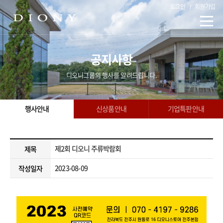
로그인
회원가입
공지사항
디오니그룹의 행사를 알려드립니다.
행사안내
신상품안내
기업특판안내
제2회 디오니 주류박람회
제목
2023-08-09
작성일자