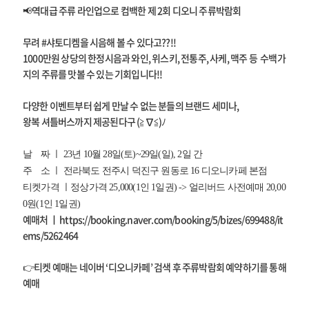
📢역대급 주류 라인업으로 컴백한 제 2회 디오니 주류박람회
무려 #샤토디켐을 시음해 볼 수 있다고??!!
1000만원 상당의 한정시음과 와인, 위스키, 전통주, 사케, 맥주 등 수백가
지의 주류를 맛볼 수 있는 기회입니다!!
다양한 이벤트부터 쉽게 만날 수 없는 분들의 브랜드 세미나,
왕복 셔틀버스까지 제공된다구 (≧∇≦)ﾉ
날 짜 ㅣ 23년 10월 28일(토)~29일(일), 2일 간
주 소 ㅣ 전라북도 전주시 덕진구 원동로 16 디오니카페 본점
티켓가격 ㅣ정상가격 25,000(1인 1일권) -> 얼리버드 사전예매 20,00
0원(1인 1일권)
예매처 ㅣ https://booking.naver.com/booking/5/bizes/699488/it
ems/5262464
👉티켓 예매는 네이버 ‘디오니카페’ 검색 후 주류박람회 예약하기를 통해
예매