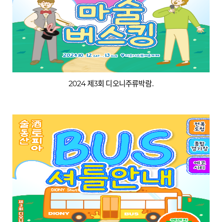
2024 제3회 디오니주류박람..