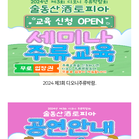
2024 제3회 디오니주류박람..