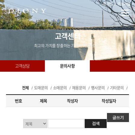
로그인
회원가입
고객센터
최고의 가치를 창출하는 기업이 되겠습니다.
고객상담
문의사항
전체
도매문의
소매문의
채용문의
행사문의
기타문의
번호
제목
작성자
작성일자