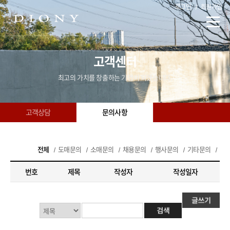
로그인
회원가입
고객센터
최고의 가치를 창출하는 기업이 되겠습니다.
고객상담
문의사항
전체
도매문의
소매문의
채용문의
행사문의
기타문의
번호
제목
작성자
작성일자